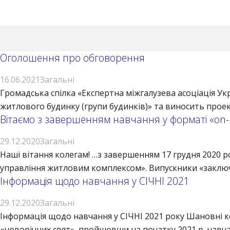
Оголошення про обговорення
16.06.2021
Загальні
Громадська спілка «Експертна міжгалузева асоціація У
житлового будинку (групи будинків)» та виносить проек
Вітаємо з завершенням навчання у форматі «on-li
29.12.2020
Загальні
Наші вітання колегам! …з завершенням 17 грудня 2020 р
управління житловим комплексом». Випускники «заключної
Інформація щодо навчання у СІЧНІ 2021
29.12.2020
Загальні
Інформація щодо навчання у СІЧНІ 2021 року Шановні к
«новорічних свят», пройшовши на початку 2021 р. навчан