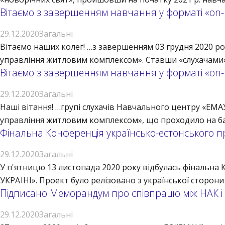
Вітаємо з завершенням навчання у форматі «on-li
29.12.2020
Загальні
Вітаємо наших колег! …з завершенням 03 грудня 2020 ро
управління житловим комплексом». Ставши «слухачами» н
Вітаємо з завершенням навчання у форматі «on-l
29.12.2020
Загальні
Наші вітання! …групі слухачів Навчального центру «ЕМАУ
управління житловим комплексом», що проходило на базі
Фінальна Конференція українсько-естонського п
29.12.2020
Загальні
У п'ятницю 13 листопада 2020 року відбулась фіналь
УКРАЇНІ». Проект було релізовано з української сторони
Підписано Меморандум про співпрацю між НАК і
29.12.2020
Загальні