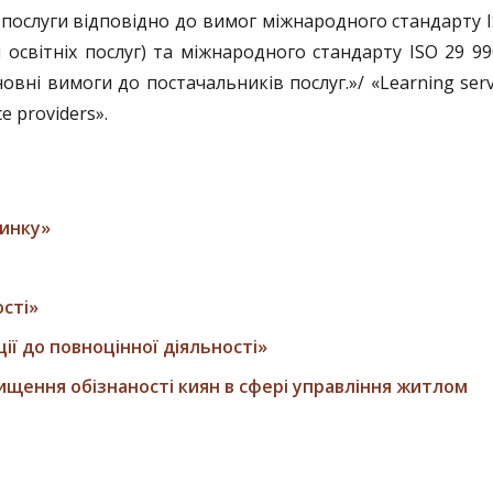
і послуги відповідно до вимог міжнародного стандарту
я освітніх послуг) та міжнародного стандарту
ISO
29
99
овні вимоги до постачальників послуг.»/ «Learning serv
ce providers».
инку»
сті»
ії до повноцінної діяльності»
вищення обізнаності киян в сфері управління житлом