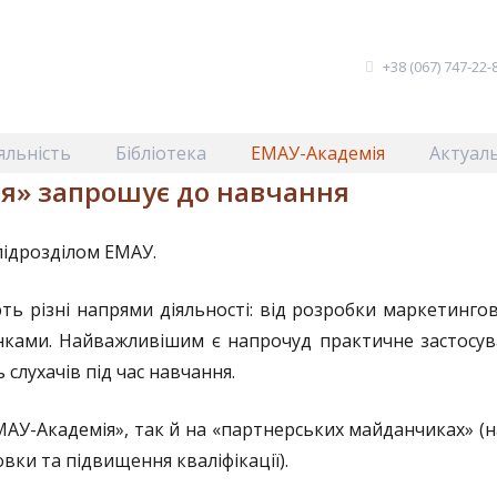
+38 (067) 747-22-8
яльність
Бібліотека
ЕМАУ-Академія
Актуаль
я» запрошує до навчання
підрозділом ЕМАУ.
ь різні напрями діяльності: від розробки маркетингов
нками. Найважливішим є напрочуд практичне застосув
слухачів під час навчання.
АУ-Академія», так й на «партнерських майданчиках» (н
вки та підвищення кваліфікації).