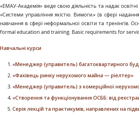
«ЕМАУ-Академія» веде свою діяльність та надає освітн
«Системи управління якістю. Вимоги.» (в сфері наданн
навчання в сфері неформальної освіти та тренінгів. Осн
formal education and training. Basic requirements for servi
Навчальні курси
«Менеджер (управитель) багатоквартирного буд
«Фахівець ринку нерухомого майна — ріелтер»
«Менеджер (управитель) з комерційної нерухомо
«Створення та функціонування ОСББ: від реєстрац
Серія лекцій та практикумів, направлених на під