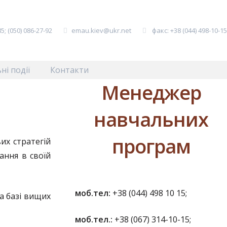
5; (050) 086-27-92
emau.kiev@ukr.net
факс: +38 (044) 498-10-1
ні події
Контакти
Менеджер
навчальних
програм
их стратегій
ання в своїй
моб.тел:
+38 (044) 498 10 15;
а базі вищих
моб.т
ел.:
+38 (067) 314-10-15;