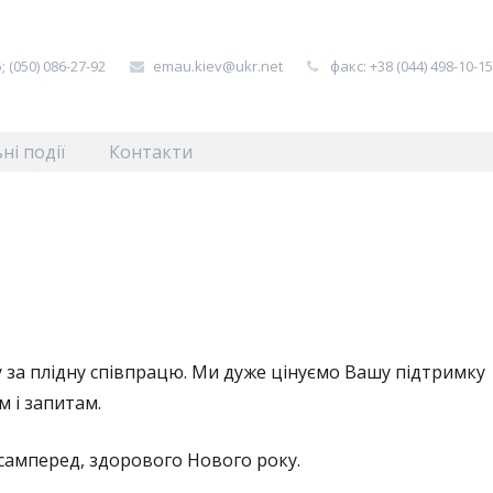
; (050) 086-27-92
emau.kiev@ukr.net
факс: +38 (044) 498-10-1
ні події
Контакти
 за плідну співпрацю. Ми дуже цінуємо Вашу підтримку
м і запитам.
насамперед, здорового Нового року.