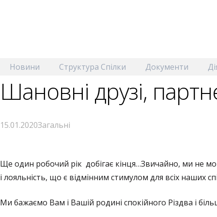
Новини
Структура Спілки
Документи
Ді
Шановні друзі, партне
15.01.2020
Загальні
Ще один робочий рік добігає кінця…Звичайно, ми не мо
і лояльність, що є відмінним стимулом для всіх наших 
Ми бажаємо Вам і Вашій родині спокійного Різдва і біль