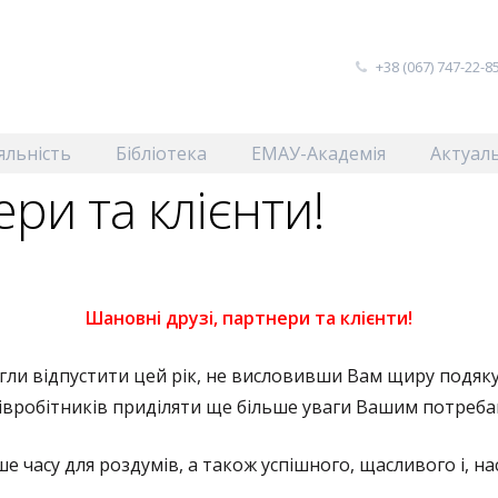
+38 (067) 747-22-85
яльність
Бібліотека
ЕМАУ-Академія
Актуаль
ри та клієнти!
Шановні друзі, партнери та клієнти!
гли відпустити цей рік, не висловивши Вам щиру подяку
співробітників приділяти ще більше уваги Вашим потреба
ше часу для роздумів, а також успішного, щасливого і, 